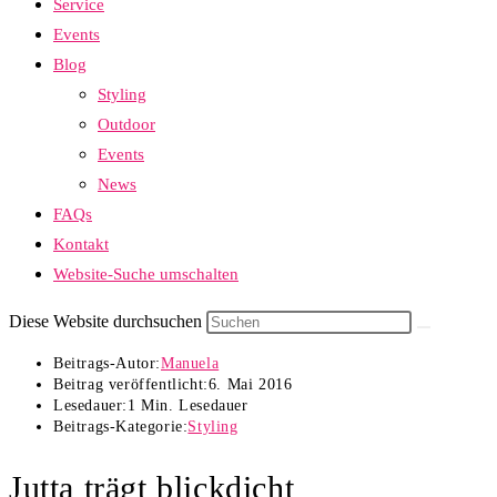
Service
Events
Blog
Styling
Outdoor
Events
News
FAQs
Kontakt
Website-Suche umschalten
Diese Website durchsuchen
Beitrags-Autor:
Manuela
Beitrag veröffentlicht:
6. Mai 2016
Lesedauer:
1 Min. Lesedauer
Beitrags-Kategorie:
Styling
Jutta trägt blickdicht