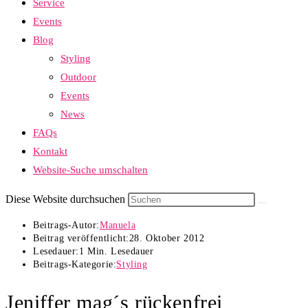
Service
Events
Blog
Styling
Outdoor
Events
News
FAQs
Kontakt
Website-Suche umschalten
Diese Website durchsuchen
Beitrags-Autor:
Manuela
Beitrag veröffentlicht:
28. Oktober 2012
Lesedauer:
1 Min. Lesedauer
Beitrags-Kategorie:
Styling
Jeniffer mag´s rückenfrei