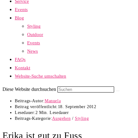
Service
Events
Blog
Styling
Outdoor
Events
News
FAQs
Kontakt
Website-Suche umschalten
Diese Website durchsuchen
Beitrags-Autor:
Manuela
Beitrag veröffentlicht:
18. September 2012
Lesedauer:
2 Min. Lesedauer
Beitrags-Kategorie:
Ausgehen
/
Styling
Erika ist gut zu Fuss