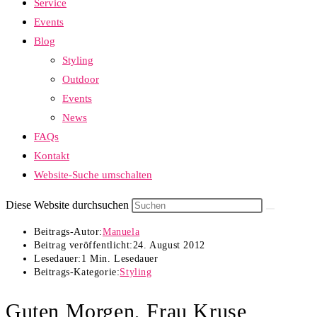
Service
Events
Blog
Styling
Outdoor
Events
News
FAQs
Kontakt
Website-Suche umschalten
Diese Website durchsuchen
Beitrags-Autor:
Manuela
Beitrag veröffentlicht:
24. August 2012
Lesedauer:
1 Min. Lesedauer
Beitrags-Kategorie:
Styling
Guten Morgen, Frau Kruse