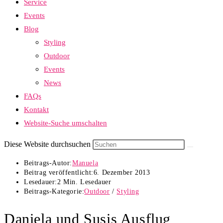
Service
Events
Blog
Styling
Outdoor
Events
News
FAQs
Kontakt
Website-Suche umschalten
Diese Website durchsuchen
Beitrags-Autor:
Manuela
Beitrag veröffentlicht:
6. Dezember 2013
Lesedauer:
2 Min. Lesedauer
Beitrags-Kategorie:
Outdoor
/
Styling
Daniela und Susis Ausflug