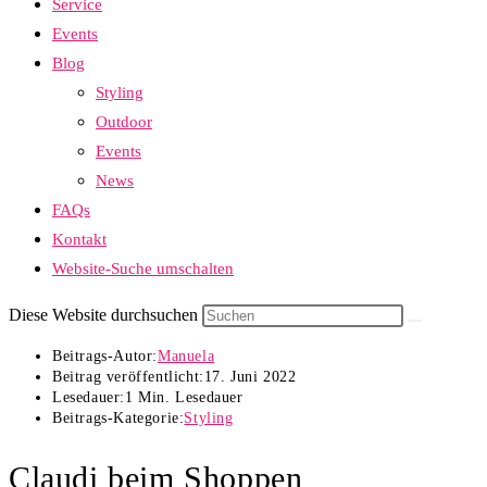
Service
Events
Blog
Styling
Outdoor
Events
News
FAQs
Kontakt
Website-Suche umschalten
Diese Website durchsuchen
Beitrags-Autor:
Manuela
Beitrag veröffentlicht:
17. Juni 2022
Lesedauer:
1 Min. Lesedauer
Beitrags-Kategorie:
Styling
Claudi beim Shoppen