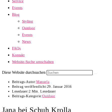
Service
Events
Blog
Styling
Outdoor
Events
News
FAQs
Kontakt
Website-Suche umschalten
Diese Website durchsuchen
Beitrags-Autor:
Manuela
Beitrag veröffentlicht:
29. Januar 2016
Lesedauer:
2 Min. Lesedauer
Beitrags-Kategorie:
Outdoor
Jana bei Schuh Krolla