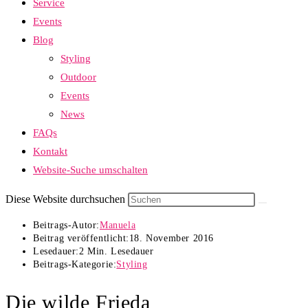
Service
Events
Blog
Styling
Outdoor
Events
News
FAQs
Kontakt
Website-Suche umschalten
Diese Website durchsuchen
Beitrags-Autor:
Manuela
Beitrag veröffentlicht:
18. November 2016
Lesedauer:
2 Min. Lesedauer
Beitrags-Kategorie:
Styling
Die wilde Frieda