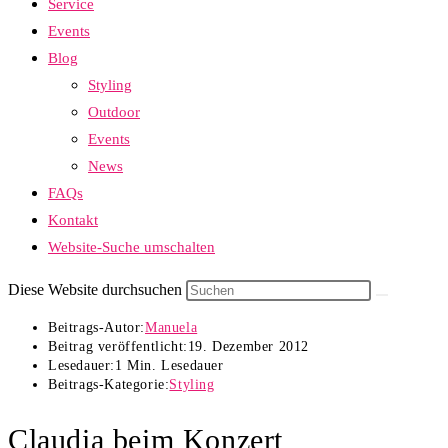
Service
Events
Blog
Styling
Outdoor
Events
News
FAQs
Kontakt
Website-Suche umschalten
Diese Website durchsuchen
Beitrags-Autor:
Manuela
Beitrag veröffentlicht:
19. Dezember 2012
Lesedauer:
1 Min. Lesedauer
Beitrags-Kategorie:
Styling
Claudia beim Konzert