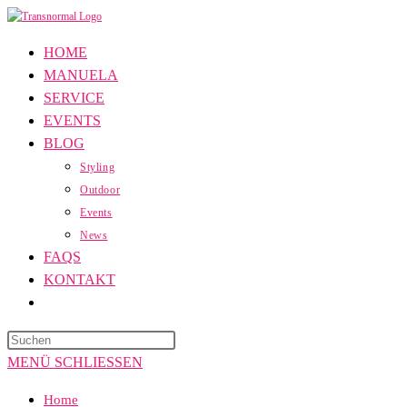
Zum
Inhalt
HOME
springen
MANUELA
SERVICE
EVENTS
BLOG
Styling
Outdoor
Events
News
FAQS
KONTAKT
WEBSITE-
SUCHE
Press
UMSCHALTEN
Escape
MENÜ
SCHLIESSEN
to
Home
close