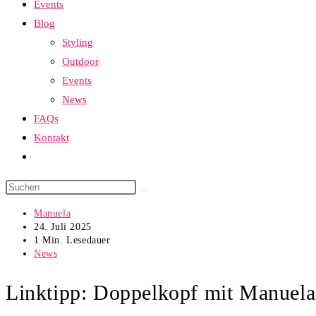
Events
Blog
Styling
Outdoor
Events
News
FAQs
Kontakt
Website-
Suche
Diese
umschalten
Website
Beitrags-
Manuela
durchsuchen
Autor:
Beitrag
24. Juli 2025
veröffentlicht:
Lesedauer:
1 Min. Lesedauer
Beitrags-
News
Kategorie:
Linktipp: Doppelkopf mit Manuel