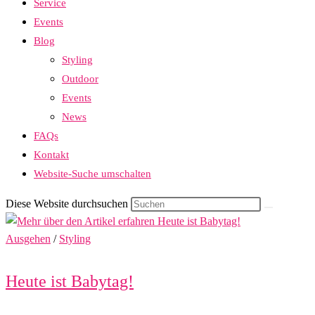
Service
Events
Blog
Styling
Outdoor
Events
News
FAQs
Kontakt
Website-Suche umschalten
Diese Website durchsuchen
Ausgehen
/
Styling
Heute ist Babytag!